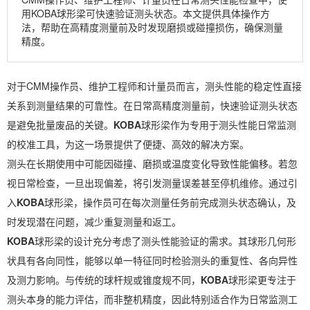
用KOBA球形梁可快速验证测头状态。本文提供具体操作方
法，帮助在高精度测量前及时发现磨损或碰撞损伤，确保测量
精度。
对于CMM操作员、维护工程师和计量员而言，测头性能的稳定性直接
关系到测量结果的可靠性。在日常高精度测量前，快速验证测头状态
是避免批量废品的关键。
KOBA
球形梁作为专用于测头性能日常监测
的校准工具，为这一场景提供了便捷、高效的解决方案。
测头在长期使用中可能因碰撞、磨损或温度变化导致性能偏移。若忽
视日常检查，一旦出现偏差，将引发测量误差甚至停机维修。通过引
入
KOBA
球形梁，操作员可在每次测量任务前完成测头状态确认，及
时发现潜在问题，减少重复测量和返工。
KOBA
球形梁的设计充分考虑了测头性能验证的需求。其球形几何形
状具有各向同性，能够以单一特征同时检验测头的重复性、各向异性
及测力影响。与传统的球杆规或锥度规不同，
KOBA
球形梁更专注于
测头本身的能力评估，而非整机精度，因此特别适合作为日常监测工