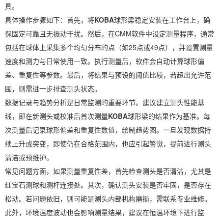
具。
具体操作步骤如下：首先，将
KOBA
球形梁稳定安装在工作台上，确
保固定可靠且无振动干扰。然后，在CMM软件中设定测量程序，通常
包括在球体上采集多个均匀分布的点（如25点或49点），并设置测量
速度和测力与日常使用一致。执行测量后，软件会自动计算球形偏
差、重复性等参数。最后，将结果与预设的阈值比较，若超出允许范
围，则需进一步排查测头状态。
数据记录与趋势分析是日常监测的重要环节。建议建立测头性能基
线，即在新测头或校准后首次测量
KOBA
球形梁的结果作为基准。每
次测量后记录球形偏差和重复性数值，绘制趋势图。一旦发现数据持
续上升或突变，即使仍在合格范围内，也应引起警觉，提前进行测头
清洁或预维护。
常见问题方面，如果测量重复性差，首先检查测头是否清洁，尤其是
红宝石测球和测杆连接处。其次，确认测头安装是否牢固，是否存在
松动。若问题依旧，则可能是测头内部机构磨损，需联系专业维修。
此外，环境温度波动也会影响测量结果，建议在恒温环境下进行监