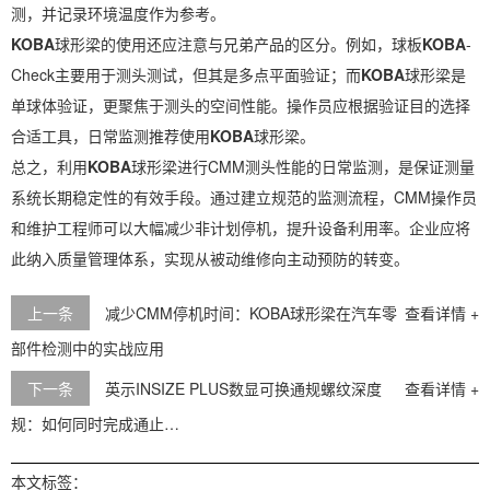
测，并记录环境温度作为参考。
KOBA
球形梁的使用还应注意与兄弟产品的区分。例如，球板
KOBA
-
Check主要用于测头测试，但其是多点平面验证；而
KOBA
球形梁是
单球体验证，更聚焦于测头的空间性能。操作员应根据验证目的选择
合适工具，日常监测推荐使用
KOBA
球形梁。
总之，利用
KOBA
球形梁进行CMM测头性能的日常监测，是保证测量
系统长期稳定性的有效手段。通过建立规范的监测流程，CMM操作员
和维护工程师可以大幅减少非计划停机，提升设备利用率。企业应将
此纳入质量管理体系，实现从被动维修向主动预防的转变。
上一条
减少CMM停机时间：KOBA球形梁在汽车零
查看详情 +
部件检测中的实战应用
下一条
英示INSIZE PLUS数显可换通规螺纹深度
查看详情 +
规：如何同时完成通止…
本文标签：