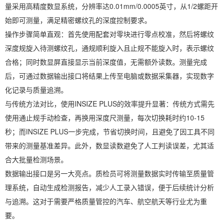
量采用高精度数显系统，分辨率达0.01mm/0.0005英寸，从1/2螺距开
始即可测量，满足精密螺纹孔的深度控制要求。
操作步骤简单直观：首先使用配套对零块进行零点校准，然后将螺纹
深度规旋入待测螺纹孔，通规顺利旋入且止规不能旋入时，表示螺纹
合格；同时数显屏直接显示当前深度值，无需额外读数。测量完成
后，可通过数据输出接口将结果上传至电脑或数据采集器，实现数字
化记录与质量追溯。
与传统方法对比，使用INSIZE PLUS的效率提升显著：传统方式需先
使用通止规手动检查，再换用深度尺测量，每次切换耗时约10-15
秒；而INSIZE PLUS一步完成，节省切换时间，且避免了因工具不同
带来的测量基准差异。此外，数显读数避免了人工判读误差，尤其适
合大批量检测场景。
数据输出接口是另一大亮点。质检员可将测量数据实时传输至质量管
理系统，自动生成检测报告，减少人工录入错误，便于后续统计分析
与追溯。这对于需要严格质量管控的汽车、航空航天等行业尤为重
要。