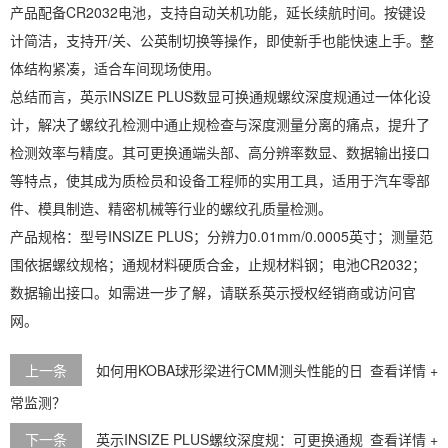
产品配备CR2032电池，支持自动关机功能，延长续航时间。按键设
计简洁，支持开/关、公英制切换等操作，即使新手也能快速上手。整
体结构紧凑，适合车间现场使用。
总结而言，英示INSIZE PLUS数显可换通规螺纹深度规通过一体化设
计，解决了螺纹孔检测中通止规检查与深度测量分离的痛点，提升了
检测效率与精度。其可更换通端头部、高分辨率数显、数据输出接口
等特点，使其成为质检员和设备工程师的实用工具，适用于汽车零部
件、模具制造、精密机械等行业的螺纹孔质量检测。
产品规格：型号INSIZE PLUS；分辨力0.01mm/0.0005英寸；测量范
围依据螺纹规格；通规材料硬质合金，止规材料钢；电池CR2032；
数据输出接口。如需进一步了解，请联系英示授权经销商或访问官
网。
上一条
如何用KOBA球形梁进行CMM测头性能的日
查看详情 +
常监测？
下一条
英示INSIZE PLUS螺纹深度规：可更换通规
查看详情 +