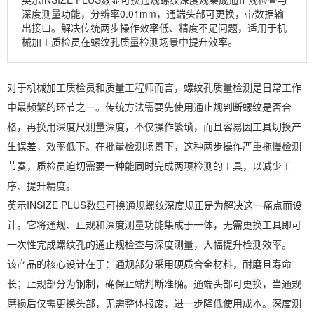
深度测量功能，分辨率0.01mm，通端头部可更换，带数据输
出接口。解决传统两步操作效率低、精度不足问题，适用于机
械加工质检员在螺纹孔质量检测场景中提升效率。
对于机械加工质检员和质量工程师而言，螺纹孔质量检测是日常工作
中最频繁的环节之一。传统方法需要先使用通止规判断螺纹是否合
格，再换用深度尺测量深度，不仅操作繁琐，而且容易因工具切换产
生误差，效率低下。在批量检测场景下，这种两步操作严重拖慢检测
节奏，质检员迫切需要一种能同时完成两项检测的工具，以减少工
序、提升精度。
英示INSIZE PLUS数显可换通规螺纹深度规正是为解决这一痛点而设
计。它将通规、止规和深度测量功能集成于一体，无需更换工具即可
一次性完成螺纹孔的通止规检查与深度测量，大幅提升检测效率。
该产品的核心设计在于：通规部分采用硬质合金材料，耐磨且寿命
长；止规部分为钢制，确保止端判断准确。通端头部可更换，当通规
磨损后仅需更换头部，无需整体报废，进一步降低使用成本。深度测