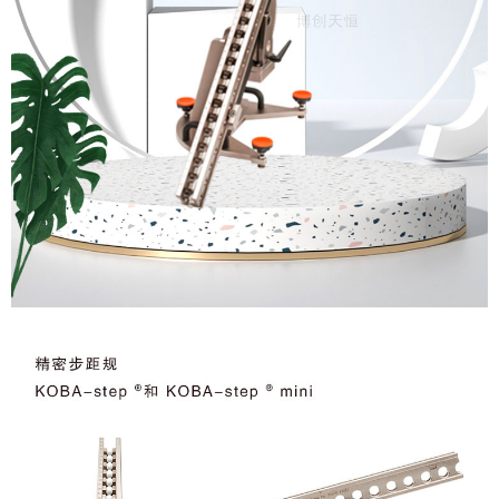
符
可
K