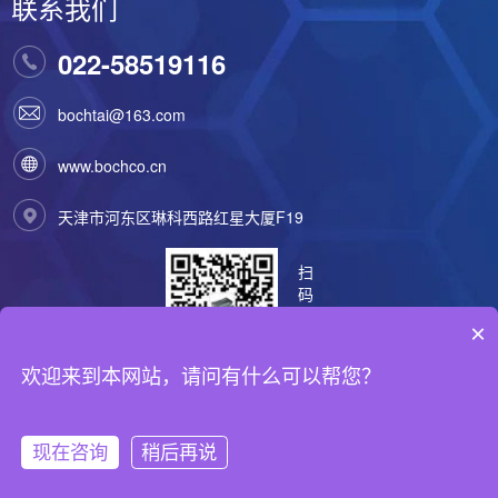
联系我们
022-58519116
bochtai@163.com
www.bochco.cn
天津市河东区琳科西路红星大厦F19
扫
码
咨
×
询
欢迎来到本网站，请问有什么可以帮您？
Copyright © 2014- 天津博创天恒科技有限公司
津ICP备2025028059
号-1
xml地图
htm地图
现在咨询
稍后再说
网站首页
产品中心
新闻资讯
电话咨询