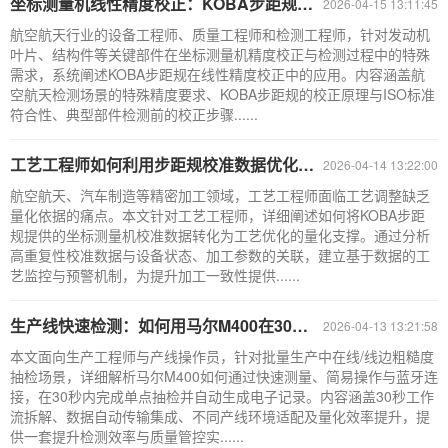
坐标测量机线性精度校正：KOBA步距规在航空航天部件检测中的应用指南
2026-04-15 13:11:45
航空航天行业的设备工程师、质量工程师和检测工程师，针对发动机
叶片、结构件等关键部件在坐标测量机精度校正与检测过程中的特殊
需求，系统阐述KOBA步距规在线性精度校正中的应用。内容涵盖航
空航天检测场景的特殊精度要求、KOBA步距规的校正原理与ISO标准
符合性、典型部件检测前的校正步骤......
工艺工程师如何利用步距规校准数据优化精密加工工艺？
2026-04-14 13:22:00
航空航天、汽车制造等精密加工领域，工艺工程师面临工艺调整缺乏
量化依据的痛点。本文针对工艺工程师，详细阐述如何将KOBA步距
规提供的坐标测量机校准数据转化为工艺优化的量化支撑。通过分析
高重复性校准数据与设备状态、加工参数的关联，建立基于数据的工
艺监控与预警机制，为提升加工一致性提供......
生产线快速检测：如何用马尔M400在30秒内完成粗糙度抽检并自动记录？
2026-04-13 13:21:58
本文面向生产工程师与产线操作员，针对批量生产中在线/线边粗糙度
抽检场景，详细解析马尔M400如何通过快速测量、简易操作与蓝牙连
接，在30秒内完成单点抽检并自动生成电子记录。内容涵盖30秒工作
流拆解、数据自动传输集成、不同产线环境适配及量化效率提升，提
供一套提升检测效率与质量管控实......