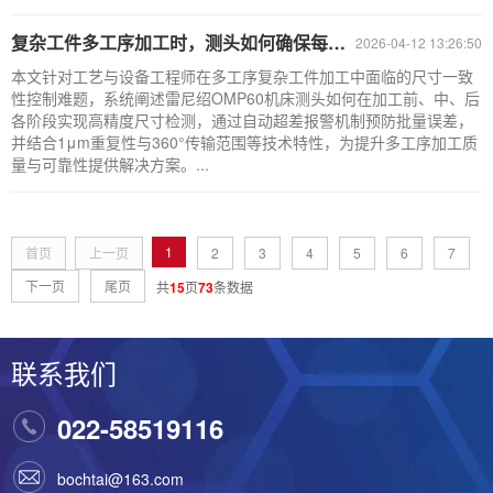
复杂工件多工序加工时，测头如何确保每个工序的尺寸一致性并自动超差报警？
2026-04-12 13:26:50
本文针对工艺与设备工程师在多工序复杂工件加工中面临的尺寸一致
性控制难题，系统阐述雷尼绍OMP60机床测头如何在加工前、中、后
各阶段实现高精度尺寸检测，通过自动超差报警机制预防批量误差，
并结合1μm重复性与360°传输范围等技术特性，为提升多工序加工质
量与可靠性提供解决方案。...
1
首页
上一页
2
3
4
5
6
7
下一页
尾页
共
15
页
73
条数据
联系我们
022-58519116
bochtai@163.com