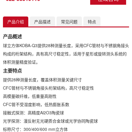
产品介绍
产品描述
常见问题
特点
产品概述
球立方体KOBA-Q3提供28种测量长度，采用CFC管材与不锈钢角接头
构成的桁架结构，具有高尺寸稳定性，适用于星形或旋转测头系统的
体积测量精度验证。
主要特点
提供28种测量长度，覆盖体积测量关键尺寸
CFC管材与不锈钢角接头桁架结构，高尺寸稳定性
高模量碳纤维，低重量高刚性
CFC管不受湿度影响，低热膨胀系数
接触式探测：高精度Al2O3陶瓷球
光学探测：漫反射无光硬质合金球或光学协同陶瓷球
标称尺寸：300/400/600 mm立方体
标