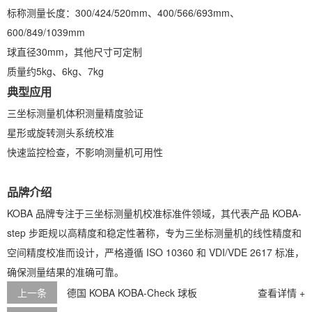
标称测量长度：300/424/520mm、400/566/693mm、
标
600/849/1039mm
6
球直径30mm，其他尺寸可定制
质量约5kg、6kg、7kg
质
典型应用
三坐标测量机体积测量精度验证
星形或旋转测头系统校准
快速监控检查，不影响测量机可用性
品牌介绍
KOBA 品牌专注于三坐标测量机校准标准件领域，其代表产品 KOBA-
K
step 步距规以高精度和稳定性著称，专为三坐标测量机的线性精度和
K
空间精度校准而设计，严格遵循 ISO 10360 和 VDI/VDE 2617 标准，
确保测量结果的准确可靠。
格
上一条
德国 KOBA KOBA-Check 球板
查看详情 +