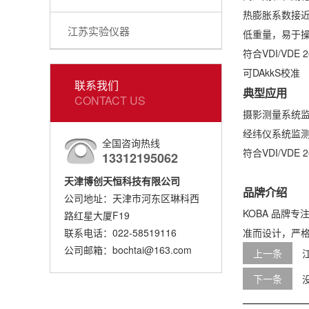
热膨胀系数接
江苏实验仪器
低重量，易于
符合VDI/VDE 
可DAkkS校准
联系我们
典型应用
CONTACT US
摄影测量系统
经纬仪系统监
全国咨询热线
符合VDI/VDE
13312195062
天津博创天恒科技有限公司
品牌介绍
公司地址：天津市河东区琳科西
KOBA 品牌
路红星大厦F19
联系电话：022-58519116
准而设计，严格遵循
公司邮箱：bochtai@163.com
上一条
下一条