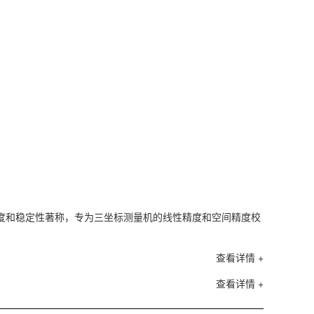
热膨胀系数
低重量，易
符合VDI/V
可DAkkS
典型应用
摄影测量系
经纬仪系统
符合VDI/
品牌介绍
以高精度和稳定性著称，专为三坐标测量机的线性精度和空间精度校
江苏KOBA
度和稳定性著
查看详情 +
查看详情 +