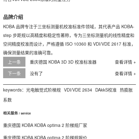
品牌介绍
KOBA 品牌专注于三坐标测量机校准标准件领域，其代表产品 KOBA-
step 步距规以高精度和稳定性著称，专为三坐标测量机的线性精度和
空间精度校准而设计，严格遵循 ISO 10360 和 VDI/VDE 2617 标准，
确保测量结果的准确可靠。
校
上一条
重庆德国 KOBA 3D 3D 校准标准器
查看详情 +
下一条
没有了
查看详情 +
keywords：
光电触觉式阶梯规
VDI/VDE 2634
DAkkS校准
热膨胀
系数
相关服务
/ service
重庆德国 KOBA KOBA optima 2 阶梯规厂家
重庆德国 KOBA KOBA optima 2 阶梯规报价