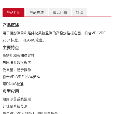
产品介绍
产品描述
常见问题
特点
产品概述
用于摄影测量和经纬仪系统监测的高稳定性标准器，符合VDI/VDE
2634标准，可DAkkS校准。
主要特点
高短期和长期稳定性
热膨胀系数接近零
低重量，易于操作
符合VDI/VDE 2634标准
符
可DAkkS校准
典型应用
摄影测量系统监测
经纬仪系统监测
符合VDI/VDE 2634标准的测量任务