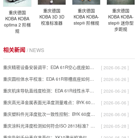
重庆德国
重庆德国
重庆德国
重庆德国
KOBA 3D 3D
KOBA KOBA-
KOBA KOBA-
KOBA KOBA
校准标准器
step® 阶梯规
step® 迷你型
optima 2 阶梯
步距规
规
相关新闻
/ NEWS
重庆精密设备安装调平：EDA 61R空心底座如何实现精确安装？
[ 2026-06-26 ]
重庆圆柱体水平校准：EDA 61R带槽底座如何确保平面与圆柱面测量一致…
[ 2026-06-26 ]
重庆机床导轨直线度检测：EDA 61R线性水平仪如何实现微弧度级精度？
[ 2026-06-26 ]
重庆高光泽金属表面光泽度测量难点：BYK 60度光泽仪0-2000GU…
[ 2026-06-06 ]
重庆塑料件光泽度批次一致性控制：BYK 60度光泽仪0.2GU重复性如…
[ 2026-06-06 ]
重庆涂料光泽度检测如何符合ISO 2813标准？BYK 60度光泽仪实…
[ 2026-05-28 ]
重庆告别千分表自准直仪：XK10激光校准仪如何提升几何量测量效率？
[ 2026-05-28 ]