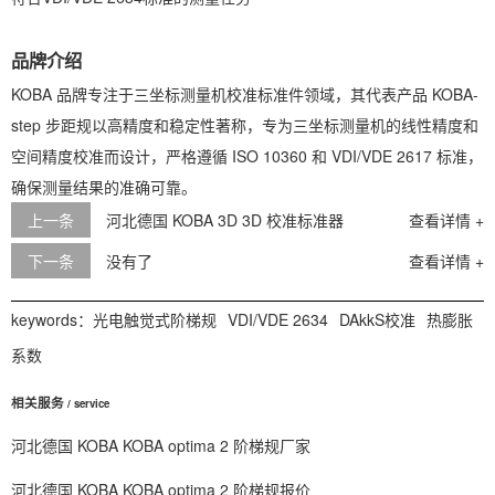
品牌介绍
KOBA 品牌专注于三坐标测量机校准标准件领域，其代表产品 KOBA-
step 步距规以高精度和稳定性著称，专为三坐标测量机的线性精度和
空间精度校准而设计，严格遵循 ISO 10360 和 VDI/VDE 2617 标准，
确保测量结果的准确可靠。
校
上一条
河北德国 KOBA 3D 3D 校准标准器
查看详情 +
下一条
没有了
查看详情 +
keywords：
光电触觉式阶梯规
VDI/VDE 2634
DAkkS校准
热膨胀
系数
相关服务
/ service
河北德国 KOBA KOBA optima 2 阶梯规厂家
河北德国 KOBA KOBA optima 2 阶梯规报价