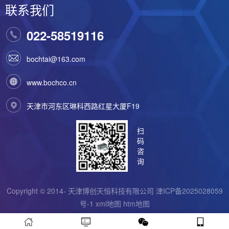
联系我们
022-58519116
bochtai@163.com
www.bochco.cn
天津市河东区琳科西路红星大厦F19
扫
码
咨
询
Copyright © 2014- 天津博创天恒科技有限公司
津ICP备2025028059
号-1
xml地图
htm地图