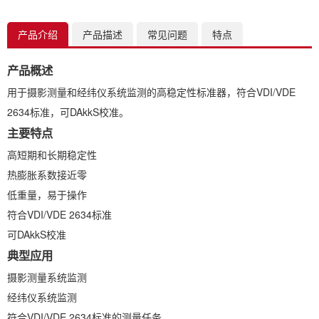
产品介绍
产品描述
常见问题
特点
产品概述
用于摄影测量和经纬仪系统监测的高稳定性标准器，符合VDI/VDE
2634标准，可DAkkS校准。
主要特点
高短期和长期稳定性
热膨胀系数接近零
低重量，易于操作
符合VDI/VDE 2634标准
符
可DAkkS校准
典型应用
摄影测量系统监测
经纬仪系统监测
符合VDI/VDE 2634标准的测量任务