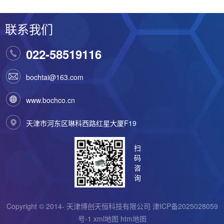
联系我们
022-58519116
bochtai@163.com
www.bochco.cn
天津市河东区琳科西路红星大厦F19
扫
码
咨
询
Copyright © 2014- 天津博创天恒科技有限公司
津ICP备2025028059
号-1
xml地图
htm地图