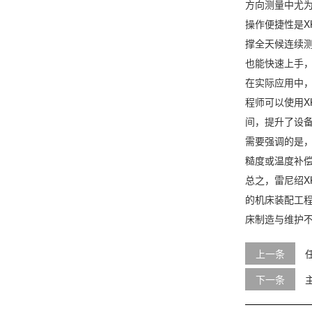
方向测量中尤
操作便捷性是X
撑全天候连续
也能快速上手
在实际应用中，
程师可以使用X
间，提升了设
需要强调的是，
糙度或温度补
总之，雷尼绍X
的机床装配工程
床制造与维护
上一条
下一条