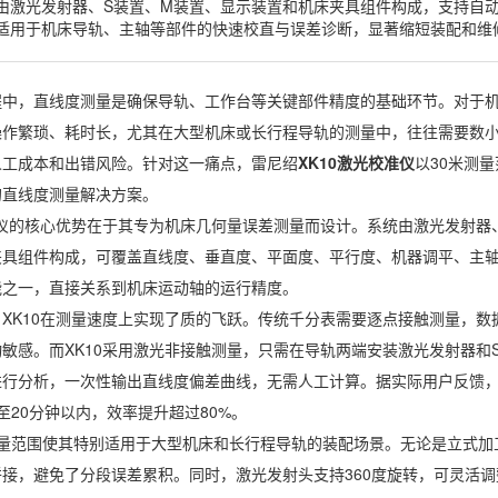
由激光发射器、S装置、M装置、显示装置和机床夹具组件构成，支持自
适用于机床导轨、主轴等部件的快速校直与误差诊断，显著缩短装配和维
程中，直线度测量是确保导轨、工作台等关键部件精度的基础环节。对于
操作繁琐、耗时长，尤其在大型机床或长行程导轨的测量中，往往需要数
人工成本和出错风险。针对这一痛点，雷尼绍
XK10
激光校准仪
以30米测
的直线度测量解决方案。
准仪的核心优势在于其专为机床几何量误差测量而设计。系统由激光发射器
夹具组件构成，可覆盖直线度、垂直度、平面度、平行度、机器调平、主
能之一，直接关系到机床运动轴的运行精度。
XK10在测量速度上实现了质的飞跃。传统千分表需要逐点接触测量，
敏感。而XK10采用激光非接触测量，只需在导轨两端安装激光发射器和
行分析，一次性输出直线度偏差曲线，无需人工计算。据实际用户反馈，在
至20分钟以内，效率提升超过80%。
米测量范围使其特别适用于大型机床和长行程导轨的装配场景。无论是立式加
拼接，避免了分段误差累积。同时，激光发射头支持360度旋转，可灵活