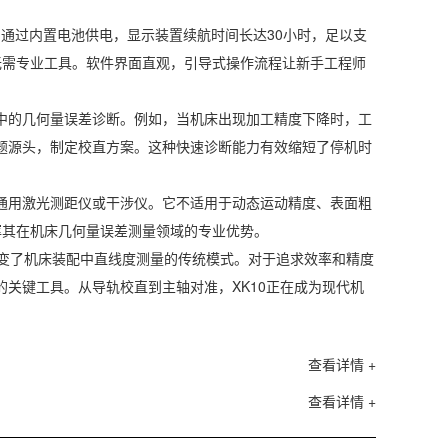
均通过内置电池供电，显示装置续航时间长达30小时，足以支
无需专业工具。软件界面直观，引导式操作流程让新手工程师
修中的几何量误差诊断。例如，当机床出现加工精度下降时，工
问题源头，制定校直方案。这种快速诊断能力有效缩短了停机时
非通用激光测距仪或干涉仪。它不适用于动态运动精度、表面粗
挥其在机床几何量误差测量领域的专业优势。
改变了机床装配中直线度测量的传统模式。对于追求效率和精度
的关键工具。从导轨校直到主轴对准，XK10正在成为现代机
查看详情 +
查看详情 +