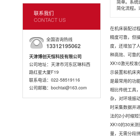
简单。系统
简化流程。
联系我们
CONTACT US
在机床装配过
精度可靠，但
全国咨询热线
13312195062
度，还增加了
种高效、可靠
天津博创天恒科技有限公司
XK10激光校
公司地址：天津市河东区琳科西
路红星大厦F19
示装置和机床
联系电话：022-58519116
是最常用的功
公司邮箱：bochtai@163.com
相比传统工具，
杂，对环境振动
时采集数据并进
法的2小时缩短
XK10的30
量，无需分段