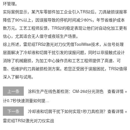
环管理。
实际案例显示，某汽车零部件加工企业引入TRS2后，刀具破损误报率
降低了90%以上，因误报导致的停机时间减少80%，年节省维护成本
数万元。工艺工程师反馈，TRS2的稳定表现让他们对自动化加工更有
信心，尤其适合无人值守或夜班生产场景。
综上所述，雷尼绍TRS2激光对刀仪凭借ToolWise技术，从信号处理
层面解决了冷却液和切屑干扰引发的误报问题，同时以非接触式设计
消除了机械磨损，为加工中心操作员和工艺工程师提供了高速、可
靠、低维护的刀具破损检测方案。若您正受困于误报困扰，TRS2值得
深入了解与试用。
上一条
涂料生产在线色差检测：CM-26d分光测色
查看详情 +
计0.7秒快速测量如何提…
下一条
冷却液和切屑干扰下如何实现1秒刀具检测？
查看详情 +
雷尼绍TRS2激光对刀仪实战