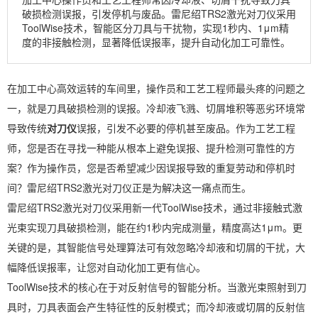
破损检测误报，引发停机与废品。雷尼绍TRS2激光对刀仪采用
ToolWise技术，智能区分刀具与干扰物，实现1秒内、1μm精
度的非接触检测，显著降低误报率，提升自动化加工可靠性。
在加工中心高效运转的车间里，操作员和工艺工程师最头疼的问题之
一，就是刀具破损检测的误报。冷却液飞溅、切屑堆积等恶劣环境常
导致传统
对刀仪
误报，引发不必要的停机甚至废品。作为工艺工程
师，您是否在寻找一种能从根本上避免误报、提升检测可靠性的方
案？作为操作员，您是否希望减少因误报导致的重复劳动和停机时
间？雷尼绍TRS2激光对刀仪正是为解决这一痛点而生。
雷尼绍TRS2激光对刀仪采用新一代ToolWise技术，通过非接触式激
光束实现刀具破损检测，能在约1秒内完成测量，精度高达1μm。更
关键的是，其智能信号处理算法可有效忽略冷却液和切屑的干扰，大
幅降低误报率，让您对自动化加工更有信心。
ToolWise技术的核心在于对反射信号的智能分析。当激光束照射到刀
具时，刀具表面会产生特征性的反射模式；而冷却液或切屑的反射信