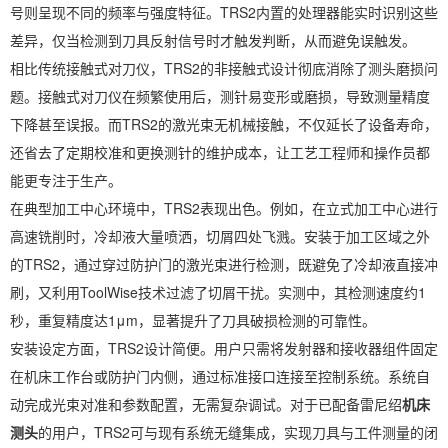
号则呈现不同的频率与强度特征。TRS2内置的处理器能实时识别这些
差异，仅当检测到刀具反射信号时才触发判断，从而避免误触发。
相比传统接触式对刀仪，TRS2的非接触式设计彻底消除了测头磨损问
题。接触式对刀仪在频繁使用后，测针易变形或磨损，导致测量精度
下降甚至误报。而TRS2的激光束无机械接触，不仅延长了设备寿命，
还省去了定期校准和更换测针的维护成本，让工艺工程师和操作员都
能更专注于生产。
在典型加工中心环境中，TRS2表现出色。例如，在立式加工中心进行
高速铣削时，冷却液大量喷洒，切屑四处飞溅。安装于加工区域之外
的TRS2，通过穿过防护门的激光束进行检测，既避免了冷却液直接冲
刷，又利用ToolWise技术过滤了切屑干扰。实测中，其检测速度约1
秒，重复精度达1μm，显著提升了刀具破损检测的可靠性。
安装设定方面，TRS2设计简便。用户只需将发射器和接收器组件固定
在机床工作台或防护门内侧，通过标准接口连接至控制系统。系统自
动完成光束对准和参数配置，无需复杂调试。对于已配备雷尼绍
机床
测头
的用户，TRS2可与现有系统无缝集成，实现刀具与工件测量的闭