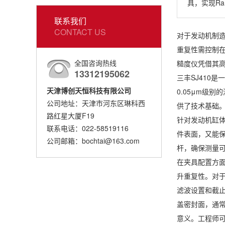
具，实现Ra
联系我们
CONTACT US
对于发动机制造
重复性需控制在
全国咨询热线
糙度仪凭借其
13312195062
三丰SJ410是
天津博创天恒科技有限公司
0.05μm级
公司地址：天津市河东区琳科西
供了技术基础
路红星大厦F19
针对发动机缸体
联系电话：022-58519116
件表面，又能保
公司邮箱：bochtai@163.com
杆，确保测量
在夹具配置方面
升重复性。对
滤波设置和截止波
盖密封面，通常
意义。工程师