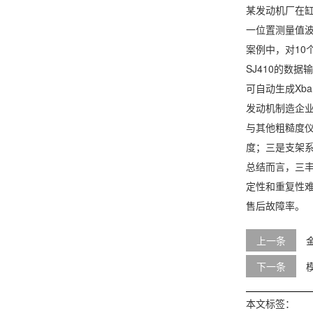
某发动机厂在缸
一位置测量值波
案例中，对10
SJ410的数
可自动生成Xb
发动机制造企
与其他粗糙度仪
度；三是支架系
总结而言，三丰
定性和重复性
售后故障率。
上一条
下一条
本文标签：