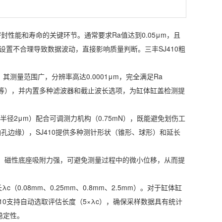
性能和寿命的关键环节。通常要求Ra值达到0.05μm，且
设置不合理导致数据波动，直接影响质量判断。三丰SJ410粗
DC。其测量范围广，分辨率高达0.0001μm，完全满足Ra
SME等），并内置多种滤波器和截止波长选项，为缸体缸盖检测提
径2μm）配合可调测力机构（0.75mN），既能避免划伤工
边缘），SJ410提供多种测针形状（锥形、球形）和延长
定。磁性底座吸附力强，可避免测量过程中的微小位移，从而提
。
0.08mm、0.25mm、0.8mm、2.5mm）。对于缸体缸
410支持自动选取评估长度（5×λc），确保采样数据具有统计
稳定性。