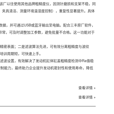
重复性。该厂以往使用其他品牌粗糙度仪，因测针磨损和支架不稳，同
校准、夹具清洁、测量环境温湿度控制），重复性显著提升。具体
量数据，并可通过USB或蓝牙输出至电脑。配合三丰原厂软件，
趋势异常，可及时调整加工参数，避免批量不合格。这一功能对于
合精密表面；二是滤波算法先进，可有效分离粗糙度与波纹
员培训周期短，可快速上手。
的滤波设置，有效解决了发动机缸体缸盖粗糙度检测中Ra值稳
控制能力，最终助力企业提升发动机密封性和使用寿命，降低
查看详情 +
查看详情 +