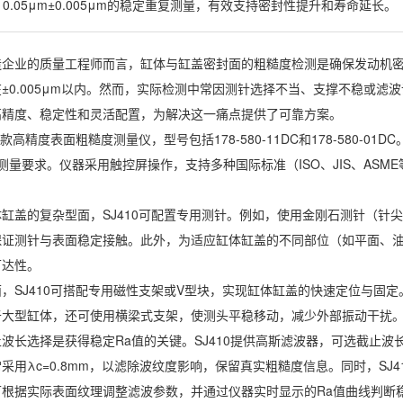
 0.05μm±0.005μm的稳定重复测量，有效支持密封性提升和寿命延长。
企业的质量工程师而言，缸体与缸盖密封面的粗糙度检测是确保发动机密封
±0.005μm以内。然而，实际检测中常因测针选择不当、支撑不稳或滤波
高精度、稳定性和灵活配置，为解决这一痛点提供了可靠方案。
一款高精度表面粗糙度测量仪，型号包括178-580-11DC和178-580-01
别的测量要求。仪器采用触控屏操作，支持多种国际标准（ISO、JIS、A
。
缸盖的复杂型面，SJ410可配置专用测针。例如，使用金刚石测针（针尖半
证测针与表面稳定接触。此外，为适应缸体缸盖的不同部位（如平面、油孔
可达性。
，SJ410可搭配专用磁性支架或V型块，实现缸体缸盖的快速定位与固
于大型缸体，还可使用横梁式支架，使测头平稳移动，减少外部振动干扰
长选择是获得稳定Ra值的关键。SJ410提供高斯滤波器，可选截止波长λc（
采用λc=0.8mm，以滤除波纹度影响，保留真实粗糙度信息。同时，SJ
可根据实际表面纹理调整滤波参数，并通过仪器实时显示的Ra值曲线判断