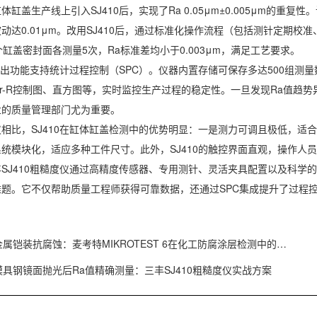
体缸盖生产线上引入SJ410后，实现了Ra 0.05μm±0.005μm的
动达0.01μm。改用SJ410后，通过标准化操作流程（包括测针定期
个缸盖密封面各测量5次，Ra标准差均小于0.003μm，满足工艺要求。
据输出功能支持统计过程控制（SPC）。仪器内置存储可保存多达500组测
ar-R控制图、直方图等，实时监控生产过程的稳定性。一旦发现Ra值
业的质量管理部门尤为重要。
相比，SJ410在缸体缸盖检测中的优势明显：一是测力可调且极低，适
统模块化，适应多种工件尺寸。此外，SJ410的触控界面直观，操作人
SJ410粗糙度仪通过高精度传感器、专用测针、灵活夹具配置以及科学
难题。它不仅帮助质量工程师获得可靠数据，还通过SPC集成提升了过程
金属铠装抗腐蚀：麦考特MIKROTEST 6在化工防腐涂层检测中的…
模具钢镜面抛光后Ra值精确测量：三丰SJ410粗糙度仪实战方案