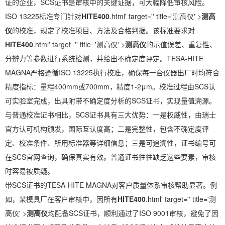
证的企业，SCS证书是审核中的关键证据，可大幅降低审核风险。
ISO 13225标准专门针对
HITE400
.html' target='' title='测高仪' >
测高
仪
的校准，规定了校准项目、方法及合格判据。该标准要求对
HITE400
.html' target='' title='测高仪' >
测高仪
的示值误差、重复性、
分辨力等参数进行系统检测，并给出不确定度评定。TESA-HITE
MAGNA严格遵循ISO 13225执行校准，确保每一台仪器出厂时均符合
精度指标：量程400mm或700mm，精度1-2μm。校准过程由SCS认
可实验室完成，出具附带不确定度分析的SCS证书，实现量值溯源。
与普通校准证书相比，SCS证书具有三大优势：一是权威性，由瑞士
官方认可机构颁发，国际互认度高；二是完整性，包含不确定度评
定、校准条件、所用标准器等详细信息；三是可追溯性，证书编号可
在SCS官网查询，确保真实有效。普通证书往往缺乏这些要素，审核
时容易被质疑。
带SCS证书的TESA-HITE MAGNA对客户质量体系审核帮助显著。例
如，某模具厂在客户审核中，因所有
HITE400
.html' target='' title='测
高仪' >
测高仪
均配备SCS证书，顺利通过了ISO 9001审核，避免了因