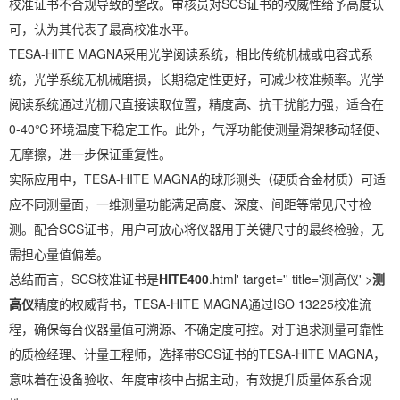
校准证书不合规导致的整改。审核员对SCS证书的权威性给予高度认
可，认为其代表了最高校准水平。
TESA-HITE MAGNA采用光学阅读系统，相比传统机械或电容式系
统，光学系统无机械磨损，长期稳定性更好，可减少校准频率。光学
阅读系统通过光栅尺直接读取位置，精度高、抗干扰能力强，适合在
0-40℃环境温度下稳定工作。此外，气浮功能使测量滑架移动轻便、
无摩擦，进一步保证重复性。
实际应用中，TESA-HITE MAGNA的球形测头（硬质合金材质）可适
应不同测量面，一维测量功能满足高度、深度、间距等常见尺寸检
测。配合SCS证书，用户可放心将仪器用于关键尺寸的最终检验，无
需担心量值偏差。
总结而言，SCS校准证书是
HITE400
.html' target='' title='测高仪' >
测
高仪
精度的权威背书，TESA-HITE MAGNA通过ISO 13225校准流
程，确保每台仪器量值可溯源、不确定度可控。对于追求测量可靠性
的质检经理、计量工程师，选择带SCS证书的TESA-HITE MAGNA，
意味着在设备验收、年度审核中占据主动，有效提升质量体系合规