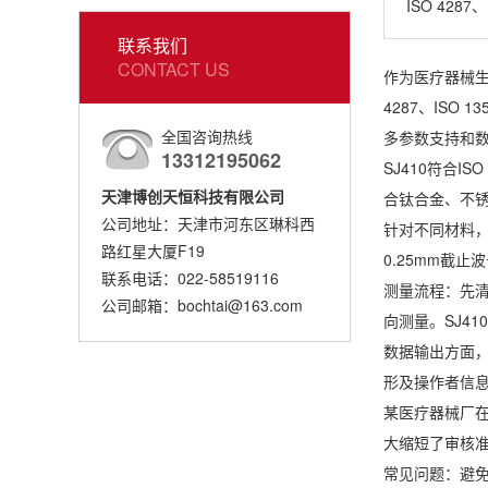
ISO 428
联系我们
CONTACT US
作为医疗器械
4287、ISO
全国咨询热线
多参数支持和
13312195062
SJ410符合I
天津博创天恒科技有限公司
合钛合金、不锈
公司地址：天津市河东区琳科西
针对不同材料，参
路红星大厦F19
0.25mm截止
联系电话：022-58519116
测量流程：先
公司邮箱：bochtai@163.com
向测量。SJ4
数据输出方面，S
形及操作者信
某医疗器械厂在
大缩短了审核
常见问题：避免