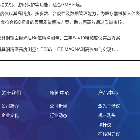
备自动关机、密码保护等功能，适合GMP环境。
粗糙度仪以其高精度、多参数、合规性及数据管理能力，为医疗器械植入件表
套符合ISO标准的表面质量解决方案，助力您高效通过质量审核。
模具钢镜面抛光后Ra值精确测量：三丰SJ410粗糙度仪实战方案
模具钢精密高度测量：TESA-HITE MAGNA测高仪如何实现1…
关于我们
新闻中心
产品中心
公司简介
公司新闻
激光干涉仪
企业文化
行业动态
机床测头
球杆仪
在线对刀仪