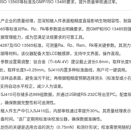
7、ISO 13565等标准及GMP/ISO 13485要求，提升质量审核通过率。
生产企业的质量经理，您深知植入件表面粗糙度直接影响生物相容性、耐腐
 13565等标准对Ra、Rz、Rk等参数提出明确要求，而GMP和ISO 13
数据管理能力，成为您满足法规要求的可靠工具。
SO 4287及ISO 13565标准，可测量Ra、Rz、Rsm、Rk等关键参数
钢等材料。该仪器配备大型LCD触摸屏，支持中文界面，操作直观。
数设置需调整：钛合金（Ti-6Al-4V）建议截止波长0.8mm，取样长度5×
波长，取样长度5×0.25mm。SJ410内置多种标准曲线，用户可一键调用。
清洁样品表面，避免油污干扰；再根据粗糙度预期选择测头（标准型或小
10支持自动水平校正，减少人为误差。
J410可存储多达999组数据，并通过USB或RS-232C导出至PC。配套
息，确保数据完整性和可追溯性。
植入件生产中引入SJ410后，内部审核通过率提升30%。其质量经理表示：
准备时间。”该厂定期用标准块校准仪器，确保数据准确性。
划伤的关键是选用合适的测力（0.75mN）和测针形状；校准需使用随