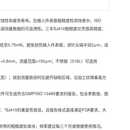
蚀性和疲劳寿命。在植入件表面粗糙度检测场景中，ISO
485则强调测量数据的可追溯性。三丰SJ410粗糙度仪凭借高精度、
。其测力低至0.75mN，避免划伤植入件表面；测针尖端半径2μm，适
0.8mm，测量范围±150μm；不锈钢（316L）可选用
孔型）；规划测量路径时应避开缺陷区域，沿加工纹理垂直方
软件可生成符合GMP/ISO 13485要求的报告，包含参数值、图
“SJ410的重复性极佳，且报告格式直接满足FDA要求，大
机附带的粗糙度标准块，频率建议每三个月或根据使用情况。