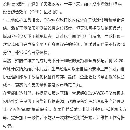
及时更换部件，避免了突发故障。一年下来，维护成本降低约15%，
设备综合效率（OEE）显著提升。
与其他维护工具相比，QC20-W球杆仪的优势在于快速诊断和量化评
估。
激光干涉仪
虽能测量线性定位精度，但无法直接反映轮廓误差；
振动分析仪侧重于轴承状态，却难以全面评价几何精度。而球杆仪一
次安装即可完成多个平面和多项误差的检测，测试时间通常不超过15
分钟，非常适合日常巡检。
当然，预防性维护的成功离不开管理层的支持和全员参与。将QC20-
W球杆仪纳入维护体系后，生产经理可以更自信地安排生产计划，维
护经理则能基于数据优化备件库存。最终，企业收获的是更低的运营
成本、更高的产品质量和更强的市场竞争力。
在智能制造时代，数据是决策的基础。雷尼绍QC20-W球杆仪为机床
预防性维护提供了可靠的数据来源，帮助设备维护经理和生产经理从
“坏了再修”转向“提前保养”。如果您希望减少非计划停机、延长机床寿
命、提升加工一致性，不妨从一次球杆仪测试开始，让维护工作有据
可依。