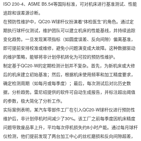
ISO 230-4、ASME B5.54等国际标准，可对机床进行基准测试、性能
追踪和误差源诊断。
在预防性维护中，QC20-W球杆仪扮演着“体检医生”的角色。通过定
期执行球杆仪测试，维护团队可以建立机床的性能基线，并持续追踪
变化趋势。一旦发现某项指标（如圆度误差、反向间隙）偏离基准，
即可提前安排校准或维修，避免小问题演变成大故障。这种数据驱动
的维护策略，能够将非计划停机转化为可控的预防性维护。
制定基于QC20-W的定期检测计划并不复杂。首先，为新机床或大修
后的机床建立初始基准；然后，根据机床使用频率和加工精度要求，
确定检测周期（如每月或每季度）；最后，每次测试后对比历史数
据，分析趋势。雷尼绍提供的软件可自动生成报告，并标注超出阈值
的参数，极大简化了分析工作。
实际案例表明，某汽车零部件工厂在引入QC20-W球杆仪进行预防性
维护后，非计划停机时间减少了30%。该工厂之前每季度因机床精度
问题导致废品率上升，平均每次停机损失约8小时产能。通过每月球杆
仪检测，他们提前发现了两台加工中心的丝杠磨损和反向间隙超差，