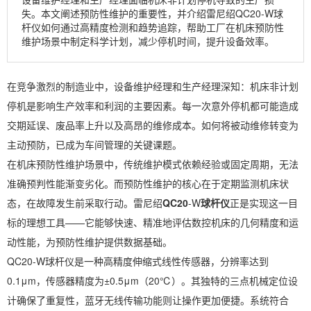
失。本文阐述预防性维护的重要性，并介绍雷尼绍QC20-W球
杆仪如何通过高精度检测和趋势追踪，帮助工厂在机床预防性
维护场景中制定科学计划，减少停机时间，提升设备效率。
在竞争激烈的制造业中，设备维护经理和生产经理深知：机床非计划
停机是影响生产效率和利润的主要因素。每一次意外停机都可能造成
交期延误、废品率上升以及高昂的维修成本。如何将被动维修转变为
主动预防，已成为车间管理的关键课题。
在机床预防性维护场景中，传统维护模式依赖经验或固定周期，无法
准确预判性能渐变劣化。而预防性维护的核心在于定期监测机床状
态，在故障发生前采取行动。雷尼绍
QC20
-W
球杆仪
正是实现这一目
标的理想工具——它能够快速、精准地评估数控机床的几何精度和运
动性能，为预防性维护提供数据基础。
QC20-W球杆仪是一种高精度伸缩式线性传感器，分辨率达到
0.1μm，传感器精度为±0.5μm（20℃）。其独特的三点机械定位设
计确保了重复性，蓝牙无线传输功能则让操作更加便捷。系统符合