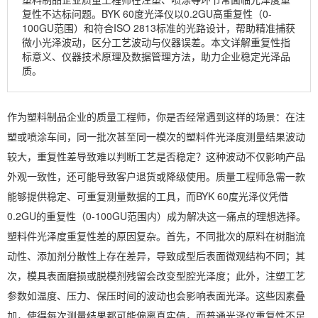
复性不达标问题。BYK 60度光泽仪以0.2GU高重复性（0-
100GU范围）和符合ISO 2813标准的光路设计，帮助精准捕获
微小光泽波动，区分工艺波动与仪器误差。本文详解重复性指
标意义、仪器技术原理及数据管理方法，助力企业稳定光泽品
质。
作为塑料制品企业的质量工程师，你是否经常遇到这样的场景：在注
塑或喷涂车间，同一批次甚至同一模次的塑料件光泽度测量结果波动
较大，重复性差导致难以判断工艺是否稳定？这种波动不仅影响产品
外观一致性，还可能导致客户退货或降级使用。质量工程师急需一款
能够提供稳定、可重复测量数据的工具，而BYK 60度光泽仪凭借
0.2GU的重复性（0-100GU范围内）成为解决这一痛点的理想选择。
塑料件光泽度重复性差的原因复杂。首先，不同批次的原料在树脂流
动性、添加剂分散性上存在差异，导致成型后表面微观结构不同；其
次，模具表面磨损或脱模剂残留会改变型腔光泽度；此外，注塑工艺
参数如温度、压力、保压时间的波动也会影响表面光泽。这些因素叠
加，使得每次测量结果都可能偏离真实值，而普通光泽仪重复性不足