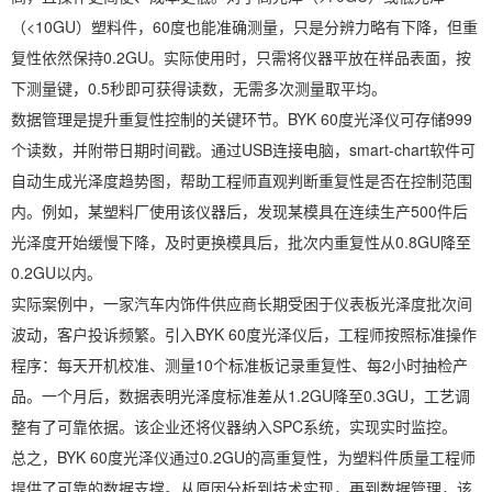
（<10GU）塑料件，60度也能准确测量，只是分辨力略有下降，但重
复性依然保持0.2GU。实际使用时，只需将仪器平放在样品表面，按
下测量键，0.5秒即可获得读数，无需多次测量取平均。
数据管理是提升重复性控制的关键环节。BYK 60度光泽仪可存储999
个读数，并附带日期时间戳。通过USB连接电脑，smart-chart软件可
自动生成光泽度趋势图，帮助工程师直观判断重复性是否在控制范围
内。例如，某塑料厂使用该仪器后，发现某模具在连续生产500件后
光泽度开始缓慢下降，及时更换模具后，批次内重复性从0.8GU降至
0.2GU以内。
实际案例中，一家汽车内饰件供应商长期受困于仪表板光泽度批次间
波动，客户投诉频繁。引入BYK 60度光泽仪后，工程师按照标准操作
程序：每天开机校准、测量10个标准板记录重复性、每2小时抽检产
品。一个月后，数据表明光泽度标准差从1.2GU降至0.3GU，工艺调
整有了可靠依据。该企业还将仪器纳入SPC系统，实现实时监控。
总之，BYK 60度光泽仪通过0.2GU的高重复性，为塑料件质量工程师
提供了可靠的数据支撑。从原因分析到技术实现，再到数据管理，该