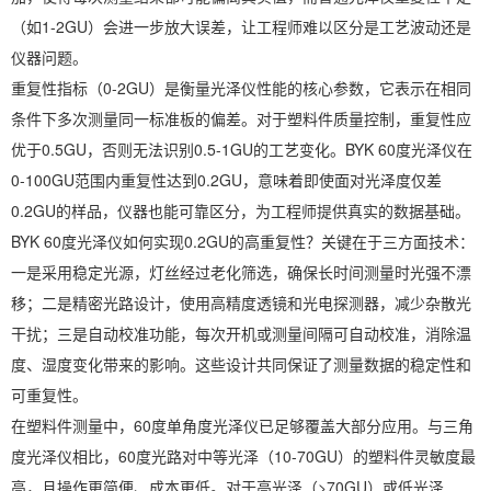
（如1-2GU）会进一步放大误差，让工程师难以区分是工艺波动还是
仪器问题。
重复性指标（0-2GU）是衡量光泽仪性能的核心参数，它表示在相同
条件下多次测量同一标准板的偏差。对于塑料件质量控制，重复性应
优于0.5GU，否则无法识别0.5-1GU的工艺变化。BYK 60度光泽仪在
0-100GU范围内重复性达到0.2GU，意味着即使面对光泽度仅差
0.2GU的样品，仪器也能可靠区分，为工程师提供真实的数据基础。
BYK 60度光泽仪如何实现0.2GU的高重复性？关键在于三方面技术：
一是采用稳定光源，灯丝经过老化筛选，确保长时间测量时光强不漂
移；二是精密光路设计，使用高精度透镜和光电探测器，减少杂散光
干扰；三是自动校准功能，每次开机或测量间隔可自动校准，消除温
度、湿度变化带来的影响。这些设计共同保证了测量数据的稳定性和
可重复性。
在塑料件测量中，60度单角度光泽仪已足够覆盖大部分应用。与三角
度光泽仪相比，60度光路对中等光泽（10-70GU）的塑料件灵敏度最
高，且操作更简便、成本更低。对于高光泽（>70GU）或低光泽