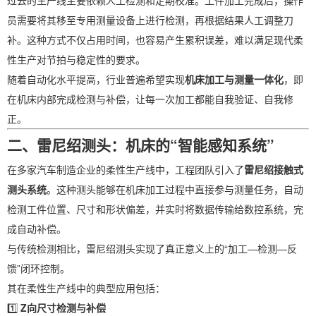
过去的生产线主要依赖人工检测和定期校准。工件加工完成后，操作
员需要将其移至专用测量设备上进行检测，再根据结果人工调整刀
补。这种方式不仅占用时间，也容易产生累积误差，难以满足现代柔
性生产对节拍与稳定性的要求。
随着自动化水平提高，行业普遍希望实现
机床加工与测量一体化
，即
在机床内部完成检测与补偿，让每一次加工都能自我验证、自我修
正。
二、雷尼绍测头：机床的“智能感知系统”
在多家汽车制造企业的柔性生产线中，工程团队引入了
雷尼绍接触式
测头系统
。这种测头能够在机床加工过程中直接参与测量任务，自动
检测工件位置、尺寸和形状偏差，并实时将数据传输给数控系统，完
成自动补偿。
与传统检测相比，雷尼绍测头实现了真正意义上的“加工—检测—反
馈”闭环控制。
其在柔性生产线中的典型应用包括：
1️⃣
Z向尺寸检测与补偿