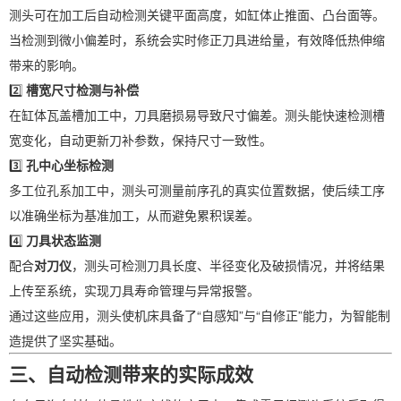
测头可在加工后自动检测关键平面高度，如缸体止推面、凸台面等。
当检测到微小偏差时，系统会实时修正刀具进给量，有效降低热伸缩
带来的影响。
2️⃣
槽宽尺寸检测与补偿
在缸体瓦盖槽加工中，刀具磨损易导致尺寸偏差。测头能快速检测槽
宽变化，自动更新刀补参数，保持尺寸一致性。
3️⃣
孔中心坐标检测
多工位孔系加工中，测头可测量前序孔的真实位置数据，使后续工序
以准确坐标为基准加工，从而避免累积误差。
4️⃣
刀具状态监测
配合
对刀仪
，测头可检测刀具长度、半径变化及破损情况，并将结果
上传至系统，实现刀具寿命管理与异常报警。
通过这些应用，测头使机床具备了“自感知”与“自修正”能力，为智能制
造提供了坚实基础。
三、自动检测带来的实际成效