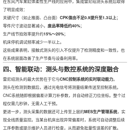
在东风汽车某缸体柔性生产线的应用中，集成雷尼绍测头系统后取得
了明显成效：
关键尺寸（如止推面、凸台面）
CPK值由不足0.9提升至1.3以上
；
零件尺寸波动显著减小，
废品率降低约40%
；
生产线节拍效率提升约
15%～20%
；
机床停机调试频率减少一半以上。
这些成果表明，接触式测头的引入不仅提升了检测精度和一致性，也
在系统层面改善了生产节奏与设备利用率。
四、智能联动：测头与数控系统的深度融合
雷尼绍测头的最大优势在于它与
CNC控制系统的实时联动能力
。
测头在检测到数据后，通过光电信号将测量结果传送至控制系统。
CNC系统随即根据偏差计算刀补参数，并自动修正刀位坐标。整个过
程仅需几秒钟，无需人工干预。
更进一步，测头采集的数据还可上传至上层的
MES生产管理系统
，实
现全线质量监控。当某台机床出现异常偏差时，系统可自动调整后续
工序参数或提示维护人员进行检查，从而避免批量性误差的扩散。