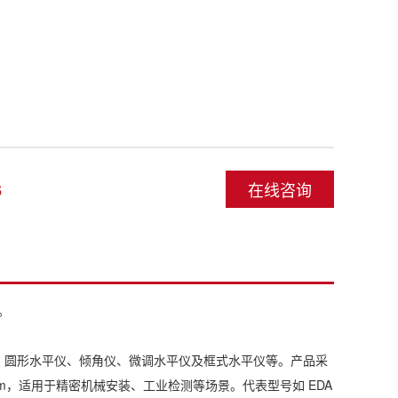
在线咨询
6
。
EDA 67
仪、圆形水平仪、倾角仪、微调水平仪及框式水平仪等。产品采
EDA 品
m/m，适用于精密机械安装、工业检测等场景。代表型号如 EDA
用可调式保